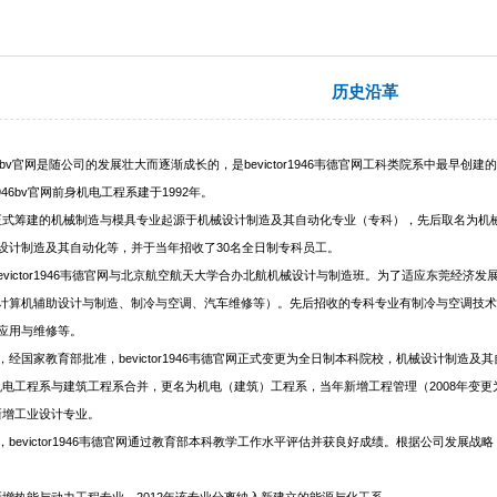
历史沿革
6bv官网是随公司的发展壮大而逐渐成长的，是bevictor1946韦德官网工科类院系中最早创建
946bv官网前身机电工程系建于1992年。
年，正式筹建的机械制造与模具专业起源于机械设计制造及其自动化专业（专科），先后取名为
设计制造及其自动化等，并于当年招收了30名全日制专科员工。
，bevictor1946韦德官网与北京航空航天大学合办北航机械设计与制造班。为了适应东莞
计算机辅助设计与制造、制冷与空调、汽车维修等）。先后招收的专科专业有制冷与空调技术
应用与维修等。
3月，经国家教育部批准，bevictor1946韦德官网正式变更为全日制本科院校，机械设计制
年，机电工程系与建筑工程系合并，更名为机电（建筑）工程系，当年新增工程管理（2008年变
，新增工业设计专业。
5月，bevictor1946韦德官网通过教育部本科教学工作水平评估并获良好成绩。根据公司发展
年，新增热能与动力工程专业，2012年该专业分离纳入新建立的能源与化工系。