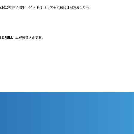
程”（2015年开始招生）4个本科专业，其中机械设计制造及自动化
参加IEET工程教育认证专业。