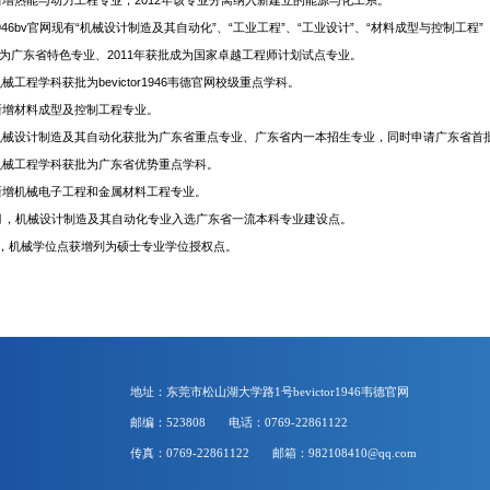
946bv官网现有“机械设计制造及其自动化”、“工业工程”、“工业设计”、“材料成型与控制工
批为广东省特色专业、2011年获批成为国家卓越工程师计划试点专业。
机械工程学科获批为bevictor1946韦德官网校级重点学科。
，新增材料成型及控制工程专业。
年，机械设计制造及其自动化获批为广东省重点专业、广东省内一本招生专业，同时申请广东省首批
年，机械工程学科获批为广东省优势重点学科。
年，新增机械电子工程和金属材料工程专业。
年12月，机械设计制造及其自动化专业入选广东省一流本科专业建设点。
年4月，机械学位点获增列为硕士专业学位授权点。
地址：东莞市松山湖大学路1号bevictor1946韦德官网
邮编：523808
电话：0769-22861122
传真：0769-22861122
邮箱：982108410@qq.com