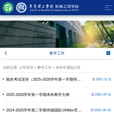
伟德国际(bevictor)官方网站-源自英国始于1946
教学工作
当前位置:
公司首页
>
教学工作
>
本科生通知公告
期末考试安排（2025-2026学年第一学期伟德国际1946bv官网开课课程）
2025-11-12
2025-2026学年第一学期本科教学大纲
2025-09-15
2024-2025学年第二学期伟德国际1946bv官网转专业转入审批结果公布
2025-06-26