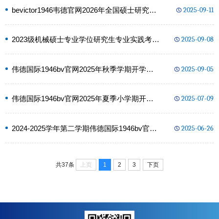
bevictor1946韦德官网2026年全国硕士研究生入学考试《机械设计基础》考试大纲
2025-09-11
2023级机械硕士专业学位研究生专业实践考核工作安排
2025-09-08
伟德国际1946bv官网2025年秋季学期开学初公司产品相关工作通知
2025-09-05
伟德国际1946bv官网2025年夏季小学期开学初2025级公司产品工作安排
2025-07-09
2024-2025学年第二学期伟德国际1946bv官网转专业转入审批结果公布
2025-06-26
上页
1
2
3
下页
共37条