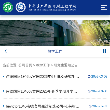
伟德国际(bevictor)官方网站-源自英国始于1946
教学工作
当前位置:
公司首页
>
教学工作
>
研究生通知公告
伟德国际1946bv官网2026年6月批次研究生学位工作安排
2026-03-08
伟德国际1946bv官网2026年春季学期开学初公司产品工作安排通知
2026-03-08
bevictor1946韦德官网先进制造公司-汇兴智造2025级研究生产业项目成果评审会
2025-12-31