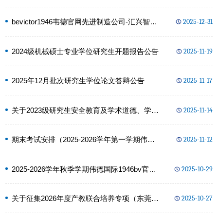
bevictor1946韦德官网先进制造公司-汇兴智造2025级研究生产业项目成果评审会
2025-12-31
2024级机械硕士专业学位研究生开题报告公告
2025-11-19
2025年12月批次研究生学位论文答辩公告
2025-11-17
关于2023级研究生安全教育及学术道德、学术活动环节考核的通知
2025-11-14
期末考试安排（2025-2026学年第一学期伟德国际1946bv官网开课课程）
2025-11-12
2025-2026学年秋季学期伟德国际1946bv官网家庭经济困难员工认定等级拟获档名单公示（第二批）
2025-10-29
关于征集2026年度产教联合培养专项（东莞国家卓越工程师创新研究院）招生计划的通知
2025-10-27