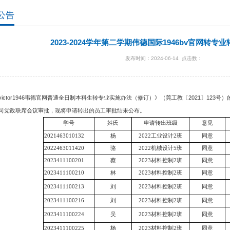
公告
2023-2024学年第二学期伟德国际1946bv官网转
发布时间：2024-06-14 点击数：
victor1946韦德官网普通全日制本科生转专业实施办法（修订）》（莞工教〔
2021
〕
123
号）
司党政联席会议审批，现将申请转出的员工审批结果公布。
学号
姓氏
申请转出班级
意见
2021463010132
杨
2022工业设计2班
同意
2022463011420
骆
2022机械设计5班
同意
2023411100201
蔡
2023材料控制2班
同意
2023411100210
林
2023材料控制2班
同意
2023411100213
刘
2023材料控制2班
同意
2023411100216
刘
2023材料控制2班
同意
2023411100224
吴
2023材料控制2班
同意
2023411100225
杨
2023材料控制2班
同意