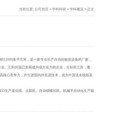
当前位置:
公司首页
>
学科科研
>
学科概况
> 正文
积12000多平方米，是一家专业生产自动化输送设备的厂家，
企业。汇利兴现已发展成为强大实力的企业，分别在江苏，重
,提高核心竞争力，并引进国内外先进技术，成为中国流水线组装
ED生产老化线、点胶机、自动锁螺丝机、机械手自动化生产输