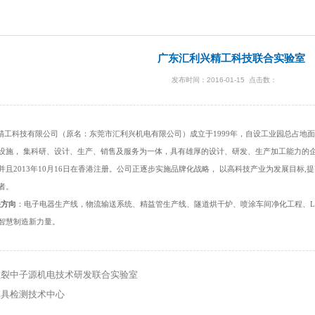
广东汇利兴精工科技联合实验室
发布时间：2016-01-15 点击数：
精工科技有限公司（原名：东莞市汇利兴机电有限公司）成立于1999年，自设工业园总占地面
设施， 集科研、设计、生产、销售及服务为一体，具有雄厚的设计、研发、生产加工能力的
并且2013年10月16日在香港注册。公司正逐步实施品牌化战略， 以高科技产业为发展目标
者。
方向
：电子电器生产线，物流输送系统、精益管生产线、隧道烘干炉、喷涂车间净化工程、L
智慧制造新力量。
散裂中子源机电技术研发联合实验室
模具检测技术中心